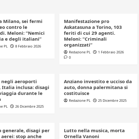
a Milano, sei fermi
Manifestazione pro
eo contro le
Askatasuna a Torino, 103
di. Meloni: “Nemici
feriti di cui 29 agenti.
ia e degli italiani”
Meloni: “Criminali
organizzati”
ne PL
8 Febbraio 2026
Redazione PL
1 Febbraio 2026
0
 negli aeroporti
Anziano investito e ucciso da
 Italia inclusa: disagi
auto, donna palermitana si
viaggia durante le
costituisce
à
Redazione PL
25 Dicembre 2025
ne PL
26 Dicembre 2025
 generale, disagi per
Lutto nella musica, morta
 aerei: stop anche
Ornella Vanoni