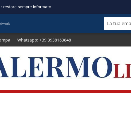
per restare sempre informato
etwork
tampa
Whatsapp: +39 3938163848