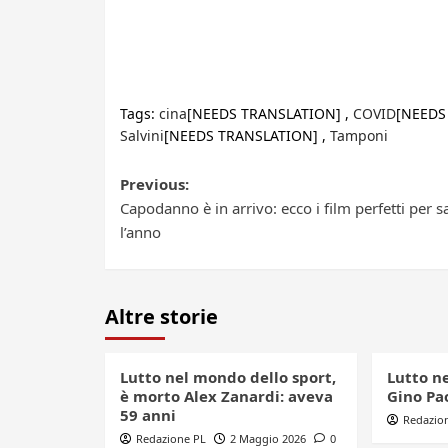
Tags:
cina
[NEEDS TRANSLATION] ,
COVID
[NEEDS
Salvini
[NEEDS TRANSLATION] ,
Tamponi
Post
Previous:
Capodanno è in arrivo: ecco i film perfetti per s
navigation
l’anno
Altre storie
Lutto nel mondo dello sport,
Lutto n
è morto Alex Zanardi: aveva
Gino Pao
59 anni
Redazio
Redazione PL
2 Maggio 2026
0