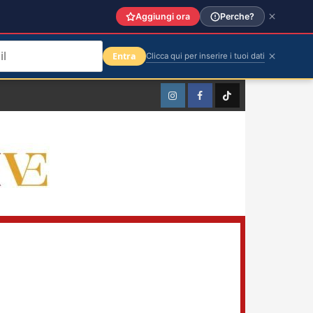
Aggiungi ora
Perche?
Entra
Clicca qui per inserire i tuoi dati
Instagram
Facebook
TikTok