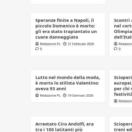
Speranze finite a Napoli, il
Scontri 
piccolo Domenico è morto:
nel cort
gli era stato trapiantato un
Olimpia
cuore danneggiato
dell’Ital
Redazione PL
21 Febbraio 2026
Redazio
0
0
Lutto nel mondo della moda,
Scioperi
è morto lo stilista Valentino:
europei,
aveva 93 anni
per chi 
festivit
Redazione PL
19 Gennaio 2026
Redazio
Arrestato Ciro Andolfi, era
Sciopero
tra i 100 latitanti più
treni ed