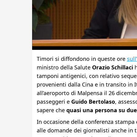
Timori si diffondono in queste ore
sull
ministro della Salute
Orazio Schillaci
h
tamponi antigenici, con relativo sequen
provenienti dalla Cina e in transito in It
all’aeroporto di Malpensa il 26 dicembr
passeggeri e
Guido Bertolaso
, assess
sapere che
quasi una persona su due è
In occasione della conferenza stampa d
alle domande dei giornalisti anche in 