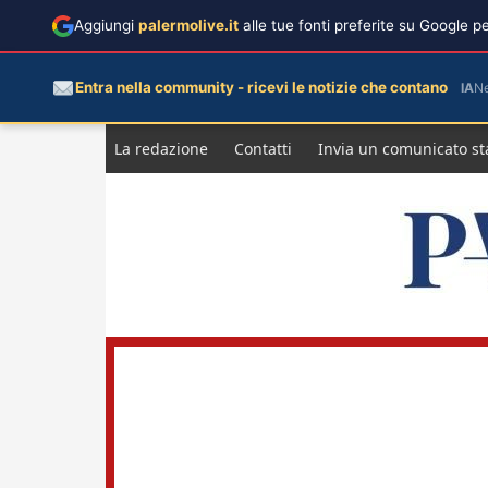
Aggiungi
palermolive.it
alle tue fonti preferite su Google 
Entra nella community - ricevi le notizie che contano
IA
N
Salta
La redazione
Contatti
Invia un comunicato s
al
contenuto