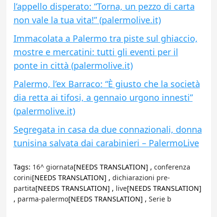
l’appello disperato: “Torna, un pezzo di carta
non vale la tua vita!” (palermolive.it)
Immacolata a Palermo tra piste sul ghiaccio,
mostre e mercatini: tutti gli eventi per il
ponte in città (palermolive.it)
Palermo, l’ex Barraco: “È giusto che la società
dia retta ai tifosi, a gennaio urgono innesti”
(palermolive.it)
Segregata in casa da due connazionali, donna
tunisina salvata dai carabinieri – PalermoLive
Tags:
16^ giornata
[NEEDS TRANSLATION] ,
conferenza
corini
[NEEDS TRANSLATION] ,
dichiarazioni pre-
partita
[NEEDS TRANSLATION] ,
live
[NEEDS TRANSLATION]
,
parma-palermo
[NEEDS TRANSLATION] ,
Serie b