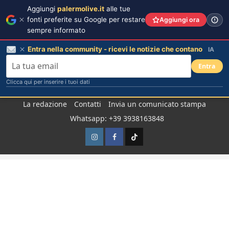
Aggiungi
palermolive.it
alle tue
fonti preferite su Google per restare
Aggiungi ora
sempre informato
Entra nella community - ricevi le notizie che contano
IA
Entra
Clicca qui per inserire i tuoi dati
Salta
La redazione
Contatti
Invia un comunicato stampa
al
Whatsapp: +39 3938163848
contenuto
Instagram
Facebook
TikTok