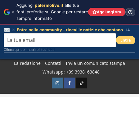
Aggiungi
palermolive.it
alle tue
fonti preferite su Google per restare
Aggiungi ora
sempre informato
Entra nella community - ricevi le notizie che contano
IA
Entra
Clicca qui per inserire i tuoi dati
Salta
La redazione
Contatti
Invia un comunicato stampa
al
Whatsapp: +39 3938163848
contenuto
Instagram
Facebook
TikTok