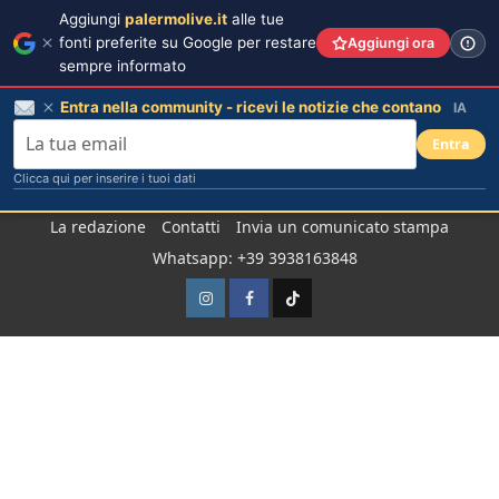
Aggiungi
palermolive.it
alle tue
fonti preferite su Google per restare
Aggiungi ora
sempre informato
Entra nella community - ricevi le notizie che contano
IA
Entra
Clicca qui per inserire i tuoi dati
Salta
La redazione
Contatti
Invia un comunicato stampa
al
Whatsapp: +39 3938163848
contenuto
Instagram
Facebook
TikTok