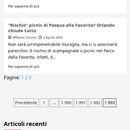
Per saperne di più
“Rischio” picnic di Pasqua alla Favorita? Orlando
chiude tutto
Affiance Service
2 Aprile 2020
Non sarà un’impenetrabile muraglia, ma ci si avvicinerà
parecchio. Il rischio di scampagnate o picnic nel Parco
della Favorita, infatti, è...
Per saperne di più
Pagine:
1
2
3
Paginazione
Precedente
1
…
1.990
1.991
1.992
1.993
degli
Articoli recenti
articoli