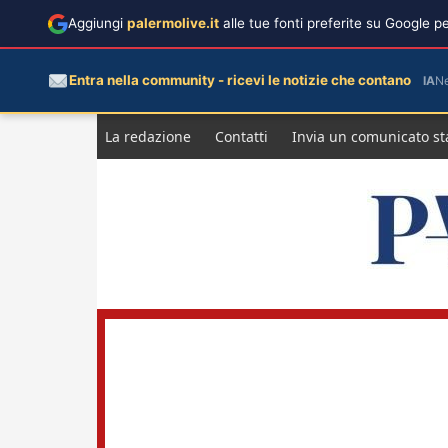
Aggiungi
palermolive.it
alle tue fonti preferite su Google 
Entra nella community - ricevi le notizie che contano
IA
N
Salta
La redazione
Contatti
Invia un comunicato s
al
contenuto