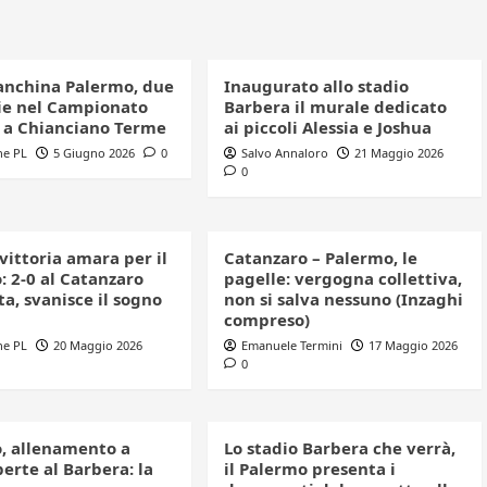
anchina Palermo, due
Inaugurato allo stadio
e nel Campionato
Barbera il murale dedicato
o a Chianciano Terme
ai piccoli Alessia e Joshua
ne PL
5 Giugno 2026
0
Salvo Annaloro
21 Maggio 2026
0
 vittoria amara per il
Catanzaro – Palermo, le
: 2-0 al Catanzaro
pagelle: vergogna collettiva,
a, svanisce il sogno
non si salva nessuno (Inzaghi
compreso)
ne PL
20 Maggio 2026
Emanuele Termini
17 Maggio 2026
0
, allenamento a
Lo stadio Barbera che verrà,
erte al Barbera: la
il Palermo presenta i