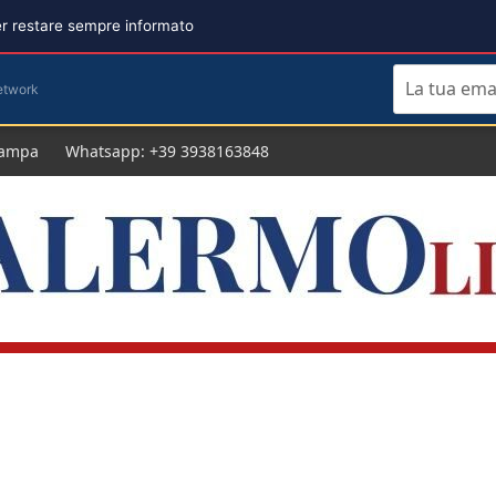
per restare sempre informato
etwork
tampa
Whatsapp: +39 3938163848