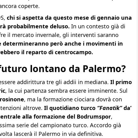
ancora coperte.
DS,
chi si aspetta da questo mese di gennaio una
terà probabilmente deluso.
In un contesto già di
e il mercato invernale, gli interventi saranno
e determineranno però anche i movimenti in
rebbero il reparto di centrocampo.
 futuro lontano da Palermo?
ssere addirittura tre gli addii in mediana.
Il primo
ic
, la cui partenza sembra essere imminente. Sul
rosinone
, ma la formazione ciociara dovrà con
ttenzioni altrove.
Il quotidiano turco
“Fanatik”
da’
l centrale alla formazione del Bodrumspor
,
assima serie del campionato turco. Accordo già
olta lascerà il Palermo in via definitiva.