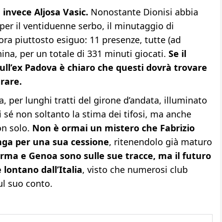
 invece Aljosa Vasic.
Nonostante Dionisi abbia
per il ventiduenne serbo, il minutaggio di
ora piuttosto esiguo: 11 presenze, tutte (ad
ina, per un totale di 331 minuti giocati.
Se il
ll’ex Padova è chiaro che questi dovrà trovare
rare.
a, per lunghi tratti del girone d’andata, illuminato
 sé non soltanto la stima dei tifosi, ma anche
non solo.
Non è ormai un mistero che Fabrizio
pinga per una sua cessione
, ritenendolo già maturo
rma e Genoa sono sulle sue tracce, ma il futuro
lontano dall’Italia
, visto che numerosi club
ul suo conto.