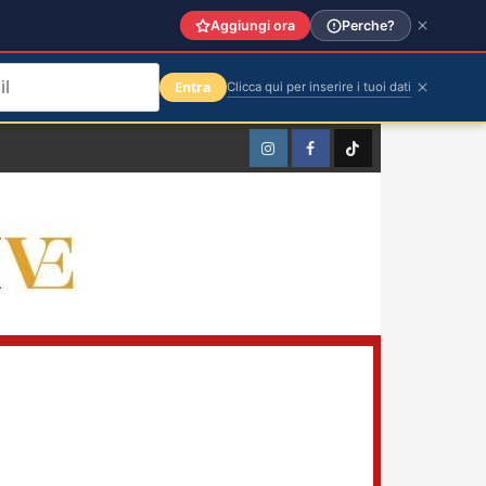
Aggiungi ora
Perche?
Entra
Clicca qui per inserire i tuoi dati
Instagram
Facebook
TikTok