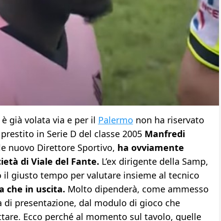
è già volata via e per il
Palermo
non ha riservato
n prestito in Serie D del classe 2005
Manfredi
le nuovo Direttore Sportivo,
ha ovviamente
ietà di Viale del Fante.
L’ex dirigente della Samp,
 il giusto tempo per valutare insieme al tecnico
a che in uscita.
Molto dipenderà, come ammesso
a di presentazione, dal modulo di gioco che
ttare. Ecco perché al momento sul tavolo, quelle