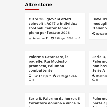
Altre storie
Oltre 200 giovani atleti
Boxe Tr
coinvolti: AC47 e Individual
medagli
Football Center fanno il
Italian
pieno per l’estate 2026
Redazio
Redazione PL
9 Giugno 2026
0
Palermo-Catanzaro, le
Serie B,
pagelle: Rui Modesto
Palermo
promosso, Palumbo
non bast
combattente
Serie A
Elian Lo Pipero
21 Maggio 2026
Redazio
0
0
Serie B, Palermo da horror: il
Palermo
Catanzaro domina e vince 3-
porte ap