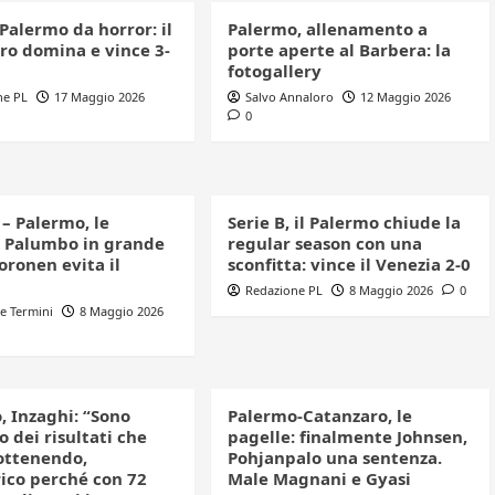
 Palermo da horror: il
Palermo, allenamento a
ro domina e vince 3-
porte aperte al Barbera: la
fotogallery
ne PL
17 Maggio 2026
Salvo Annaloro
12 Maggio 2026
0
– Palermo, le
Serie B, il Palermo chiude la
: Palumbo in grande
regular season con una
oronen evita il
sconfitta: vince il Venezia 2-0
Redazione PL
8 Maggio 2026
0
e Termini
8 Maggio 2026
, Inzaghi: “Sono
Palermo-Catanzaro, le
 dei risultati che
pagelle: finalmente Johnsen,
ottenendo,
Pohjanpalo una sentenza.
co perché con 72
Male Magnani e Gyasi