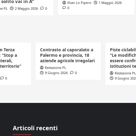
 solito vai in A”
Elian Lo Pipero
1 Maggio 2026
0
ne PL
2 Maggio 2026
0
in Terza
Contrasto al caporalato a
Piste ciclabi
: “Stop a
Palermo e provincia, 18
“Le modific
terali,
aziende agricole irregolari
essere confr
 territorio”
istituzioni te
Redazione PL
9 Giugno 2026
0
Redazione PL
0
9 Giugno 202
Articoli recenti