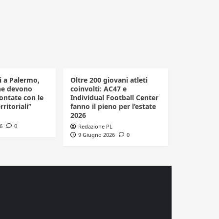
li a Palermo,
Oltre 200 giovani atleti
he devono
coinvolti: AC47 e
ontate con le
Individual Football Center
rritoriali”
fanno il pieno per l’estate
2026
6
0
Redazione PL
9 Giugno 2026
0