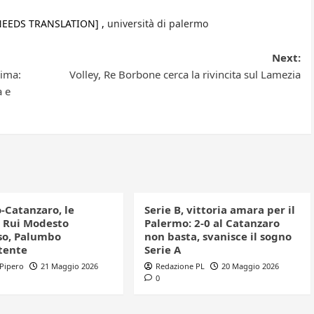
NEEDS TRANSLATION] ,
università di palermo
Next:
ima:
Volley, Re Borbone cerca la rivincita sul Lamezia
a e
-Catanzaro, le
Serie B, vittoria amara per il
: Rui Modesto
Palermo: 2-0 al Catanzaro
o, Palumbo
non basta, svanisce il sogno
tente
Serie A
 Pipero
21 Maggio 2026
Redazione PL
20 Maggio 2026
0