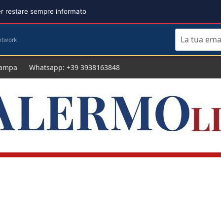
per restare sempre informato
etwork
tampa
Whatsapp: +39 3938163848