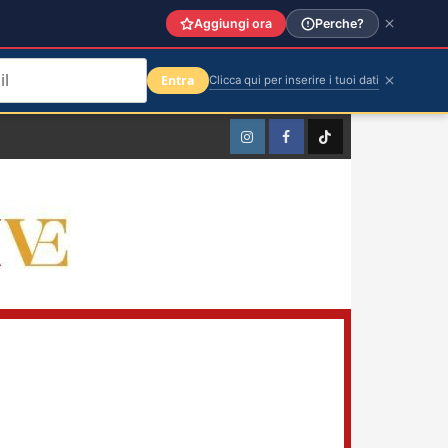
Aggiungi ora
Perche?
Entra
Clicca qui per inserire i tuoi dati
Instagram
Facebook
TikTok