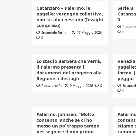
Catanzaro – Palermo, le
Serie B,
pagelle: vergogna collettiva,
Catanza
non si salva nessuno (Inzaghi
0
compreso)
Redazio
0
Emanuele Termini
17 Maggio 2026
0
Lo stadio Barbera che verrà,
Venezia 
il Palermo presenta i
pagelle
documenti del progetto alla
forma, J
Regione: i dettagli
peggio
Redazione PL
9 Maggio 2026
0
Emanuel
0
Palermo, Johnsen: “Molto
Palermo
contento, anche se ci ho
contento
messo un po’ troppo tempo
stiamo 
per segnare il mio primo
rammari