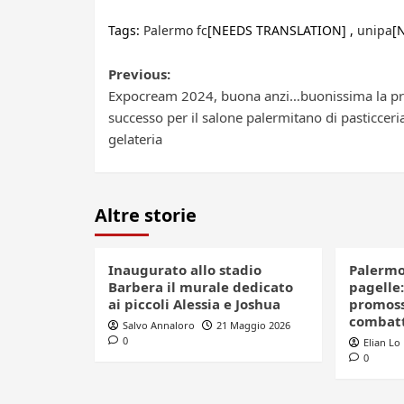
Tags:
Palermo fc
[NEEDS TRANSLATION] ,
unipa
[
Post
Previous:
Expocream 2024, buona anzi…buonissima la pr
navigation
successo per il salone palermitano di pasticceri
gelateria
Altre storie
Inaugurato allo stadio
Palermo
Barbera il murale dedicato
pagelle
ai piccoli Alessia e Joshua
promoss
combat
Salvo Annaloro
21 Maggio 2026
0
Elian Lo
0