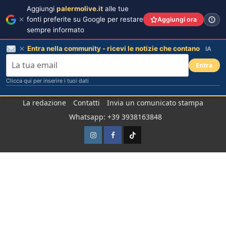
Aggiungi
palermolive.it
alle tue
fonti preferite su Google per restare
Aggiungi ora
sempre informato
Entra nella community - ricevi le notizie che contano
IA
Entra
Clicca qui per inserire i tuoi dati
Salta
La redazione
Contatti
Invia un comunicato stampa
al
Whatsapp: +39 3938163848
contenuto
Instagram
Facebook
TikTok