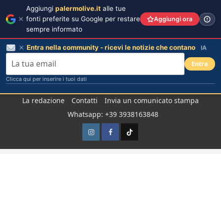
Aggiungi
palermolive.it
alle tue
fonti preferite su Google per restare
Aggiungi ora
sempre informato
Entra nella community - ricevi le notizie che contano
IA
Entra
Clicca qui per inserire i tuoi dati
Salta
La redazione
Contatti
Invia un comunicato stampa
al
Whatsapp: +39 3938163848
contenuto
Instagram
Facebook
TikTok