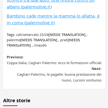
scontro tra due auto: una finisce contro un
albero (palermolive.it)
Bambino cade mentre la mamma lo allatta, è
in coma (palermolive.it)
Tags:
calciomercato 23/24
[NEEDS TRANSLATION] ,
palermo
[NEEDS TRANSLATION] ,
prati
[NEEDS
TRANSLATION] ,
rinaudo
Post
Previous:
Coppa Italia, Cagliari-Palermo: ecco le formazioni ufficiali
navigation
Next:
Cagliari-Palermo, le pagelle: buona prestazione dei
nuovi, Lucioni sontuoso
Altre storie