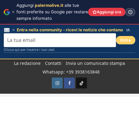
Aggiungi
palermolive.it
alle tue
fonti preferite su Google per restare
Aggiungi ora
sempre informato
Entra nella community - ricevi le notizie che contano
IA
Entra
Clicca qui per inserire i tuoi dati
Salta
La redazione
Contatti
Invia un comunicato stampa
al
Whatsapp: +39 3938163848
contenuto
Instagram
Facebook
TikTok