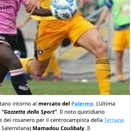
itano intorno al
mercato del
Palermo
. L’ultima
a
“Gazzetta dello Sport”
. Il noto quotidiano
se dei rosanero per il centrocampista della
Ternana
a Salernitana)
Mamadou Coulibaly
. Il