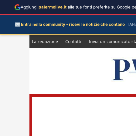
Aggiungi
palermolive.it
alle tue fonti preferite su Google 
Entra nella community - ricevi le notizie che contano
IA
N
Salta
La redazione
Contatti
Invia un comunicato s
al
contenuto