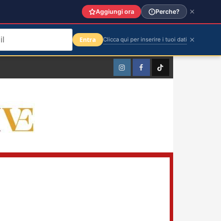
Aggiungi ora
Perche?
Entra
Clicca qui per inserire i tuoi dati
Instagram
Facebook
TikTok