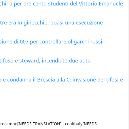
nchina per ore cento studenti del Vittorio Emanuele
tre era in ginocchio: quasi una esecuzione –
one di 007 per controllare oligarchi russi –
ti tifoso e steward, incendiate due auto
o e condanna il Brescia alla C: invasione dei tifosi e
trocampo
[NEEDS TRANSLATION] ,
coulibaly
[NEEDS