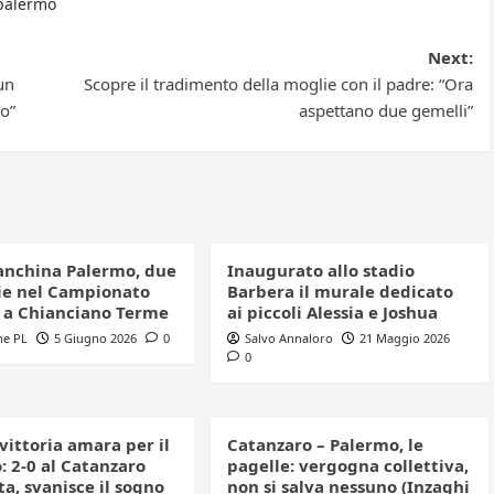
palermo
Next:
un
Scopre il tradimento della moglie con il padre: “Ora
o”
aspettano due gemelli”
anchina Palermo, due
Inaugurato allo stadio
e nel Campionato
Barbera il murale dedicato
o a Chianciano Terme
ai piccoli Alessia e Joshua
ne PL
5 Giugno 2026
0
Salvo Annaloro
21 Maggio 2026
0
 vittoria amara per il
Catanzaro – Palermo, le
: 2-0 al Catanzaro
pagelle: vergogna collettiva,
a, svanisce il sogno
non si salva nessuno (Inzaghi