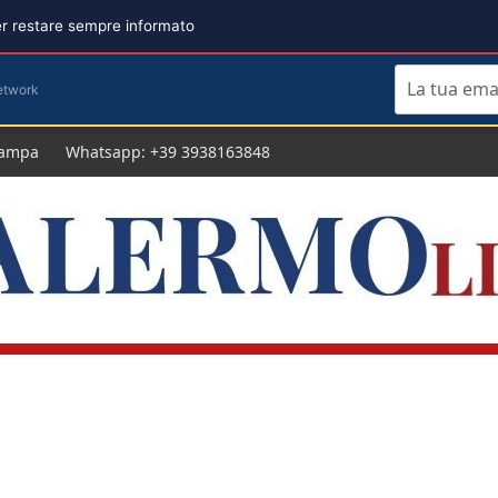
per restare sempre informato
etwork
tampa
Whatsapp: +39 3938163848