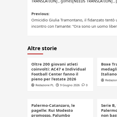
TRANSLATION] ,
gomes
[NEEDS TRANSLATION] ,
Post
Previous:
Omicidio Giulia Tramontano, il fidanzato tentò 
navigation
incontro con l’amante: “Ora sono un uomo liber
Altre storie
Oltre 200 giovani atleti
Boxe Tr
coinvolti: AC47 e Individual
medagli
Football Center fanno il
Italian
pieno per l’estate 2026
Redazio
Redazione PL
9 Giugno 2026
0
Palermo-Catanzaro, le
Serie B,
pagelle: Rui Modesto
Palermo
promosso, Palumbo
non bast