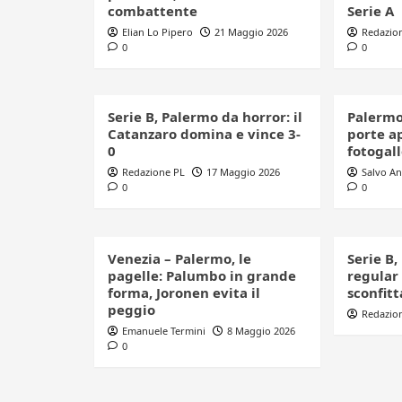
combattente
Serie A
Elian Lo Pipero
21 Maggio 2026
Redazio
0
0
Serie B, Palermo da horror: il
Palermo
Catanzaro domina e vince 3-
porte ap
0
fotogal
Redazione PL
17 Maggio 2026
Salvo A
0
0
Venezia – Palermo, le
Serie B,
pagelle: Palumbo in grande
regular
forma, Joronen evita il
sconfitt
peggio
Redazio
Emanuele Termini
8 Maggio 2026
0