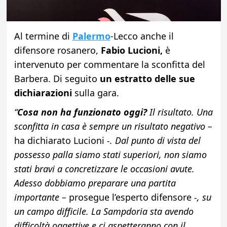
Al termine di
Palermo
-Lecco anche il
difensore rosanero,
Fabio Lucioni,
è
intervenuto per commentare la sconfitta del
Barbera. Di seguito
un estratto delle sue
dichiarazioni
sulla gara.
“
Cosa non ha funzionato oggi?
Il risultato. Una
sconfitta in casa è sempre un risultato negativo –
ha dichiarato Lucioni
-. Dal punto di vista del
possesso palla siamo stati superiori, non siamo
stati bravi a concretizzare le occasioni avute.
Adesso dobbiamo preparare una partita
importante –
prosegue l’esperto difensore
-, su
un campo difficile. La Sampdoria sta avendo
difficoltà oggettive e ci aspetteranno con il