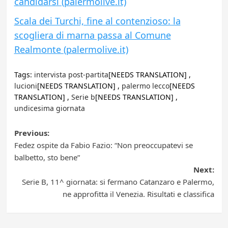
candidarsi (palermolive.it)
Scala dei Turchi, fine al contenzioso: la
scogliera di marna passa al Comune
Realmonte (palermolive.it)
Tags:
intervista post-partita
[NEEDS TRANSLATION] ,
lucioni
[NEEDS TRANSLATION] ,
palermo lecco
[NEEDS
TRANSLATION] ,
Serie b
[NEEDS TRANSLATION] ,
undicesima giornata
Post
Previous:
Fedez ospite da Fabio Fazio: “Non preoccupatevi se
navigation
balbetto, sto bene”
Next:
Serie B, 11^ giornata: si fermano Catanzaro e Palermo,
ne approfitta il Venezia. Risultati e classifica