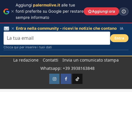
Aggiungi
palermolive.it
alle tue
fonti preferite su Google per restare
Aggiungi ora
sempre informato
Entra nella community - ricevi le notizie che contano
IA
Entra
Clicca qui per inserire i tuoi dati
Salta
La redazione
Contatti
Invia un comunicato stampa
al
Whatsapp: +39 3938163848
contenuto
Instagram
Facebook
TikTok