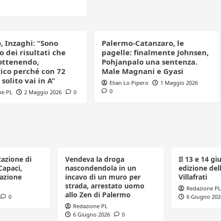
, Inzaghi: “Sono
Palermo-Catanzaro, le
 dei risultati che
pagelle: finalmente Johnsen,
ottenendo,
Pohjanpalo una sentenza.
co perché con 72
Male Magnani e Gyasi
 solito vai in A”
Elian Lo Pipero
1 Maggio 2026
0
ne PL
2 Maggio 2026
0
tazione di
Vendeva la droga
Il 13 e 14 gi
Capaci,
nascondendola in un
edizione dell
azione
incavo di un muro per
Villafrati
strada, arrestato uomo
Redazione PL
allo Zen di Palermo
0
6 Giugno 202
Redazione PL
6 Giugno 2026
0