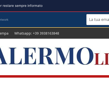
per restare sempre informato
etwork
tampa
Whatsapp: +39 3938163848