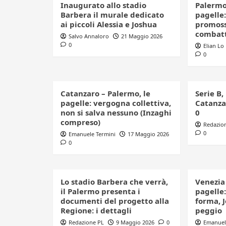
Inaugurato allo stadio
Palermo
Barbera il murale dedicato
pagelle
ai piccoli Alessia e Joshua
promoss
combat
Salvo Annaloro
21 Maggio 2026
0
Elian Lo
0
Catanzaro – Palermo, le
Serie B,
pagelle: vergogna collettiva,
Catanza
non si salva nessuno (Inzaghi
0
compreso)
Redazio
0
Emanuele Termini
17 Maggio 2026
0
Lo stadio Barbera che verrà,
Venezia 
il Palermo presenta i
pagelle
documenti del progetto alla
forma, J
Regione: i dettagli
peggio
Redazione PL
9 Maggio 2026
0
Emanuel