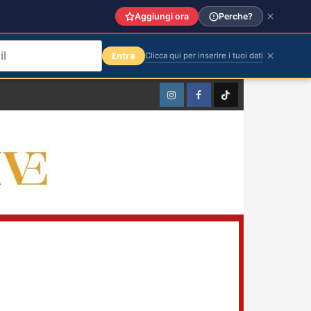
Aggiungi ora
Perche?
Entra
Clicca qui per inserire i tuoi dati
Instagram
Facebook
TikTok