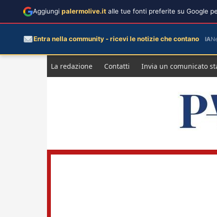
Aggiungi
palermolive.it
alle tue fonti preferite su Google 
Entra nella community - ricevi le notizie che contano
IA
N
Salta
La redazione
Contatti
Invia un comunicato s
al
contenuto