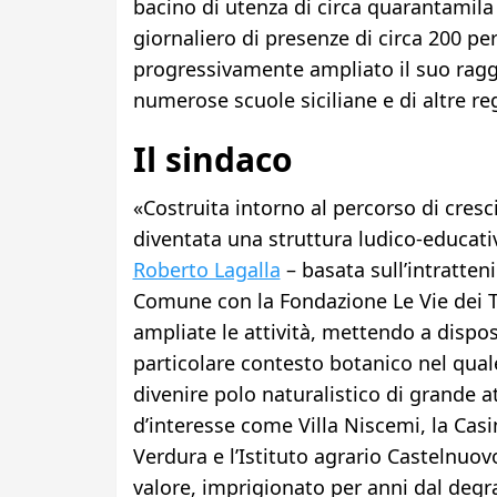
bacino di utenza di circa quarantami
giornaliero di presenze di circa 200 per
progressivamente ampliato il suo raggi
numerose scuole siciliane e di altre reg
Il sindaco
«Costruita intorno al percorso di cresc
diventata una struttura ludico-educativa
Roberto Lagalla
– basata sull’intratten
Comune con la Fondazione Le Vie dei Tes
ampliate le attività, mettendo a disposi
particolare contesto botanico nel quale 
divenire polo naturalistico di grande at
d’interesse come Villa Niscemi, la Casina 
Verdura e l’Istituto agrario Castelnuov
valore, imprigionato per anni dal degra