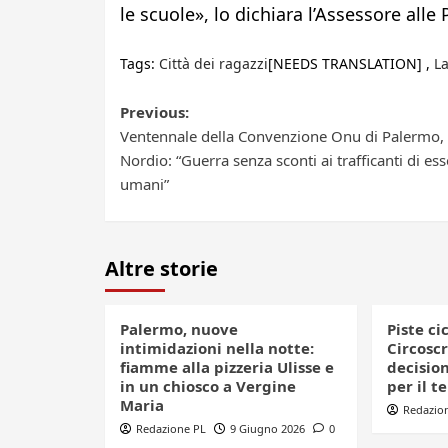
le scuole», lo dichiara l’Assessore alle
Tags:
Città dei ragazzi
[NEEDS TRANSLATION] ,
La
Post
Previous:
Ventennale della Convenzione Onu di Palermo,
navigation
Nordio: “Guerra senza sconti ai trafficanti di ess
umani”
Altre storie
Palermo, nuove
Piste ci
intimidazioni nella notte:
Circoscr
fiamme alla pizzeria Ulisse e
decision
in un chiosco a Vergine
per il t
Maria
Redazio
Redazione PL
9 Giugno 2026
0