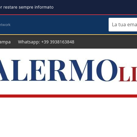
per restare sempre informato
etwork
tampa
Whatsapp: +39 3938163848