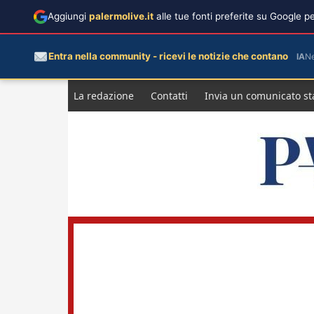
Aggiungi
palermolive.it
alle tue fonti preferite su Google 
Entra nella community - ricevi le notizie che contano
IA
N
Salta
La redazione
Contatti
Invia un comunicato s
al
contenuto