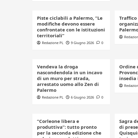
Piste ciclabili a Palermo, “Le
Traffico
modifiche devono essere
organizz
confrontate con le istituzioni
Palerm
territoriali”
Redazio
Redazione PL
9 Giugno 2026
0
Vendeva la droga
Ordine 
nascondendola in un incavo
Provonci
di un muro per strada,
insedia 
arrestato uomo allo Zen di
Redazio
Palermo
Redazione PL
6 Giugno 2026
0
“Corleone libera e
Sagra d
produttiva”: tutto pronto
di pres
per la seconda edizione che
Quisquin