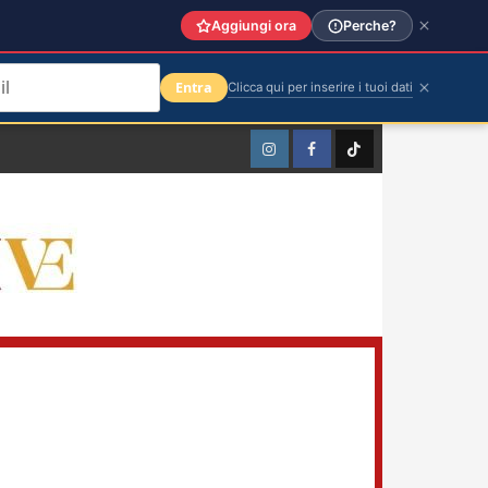
Aggiungi ora
Perche?
Entra
Clicca qui per inserire i tuoi dati
Instagram
Facebook
TikTok