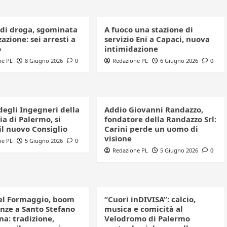
 di droga, sgominata
A fuoco una stazione di
azione: sei arresti a
servizio Eni a Capaci, nuova
o
intimidazione
ne PL
8 Giugno 2026
0
Redazione PL
6 Giugno 2026
0
degli Ingegneri della
Addio Giovanni Randazzo,
a di Palermo, si
fondatore della Randazzo Srl:
il nuovo Consiglio
Carini perde un uomo di
visione
ne PL
5 Giugno 2026
0
Redazione PL
5 Giugno 2026
0
el Formaggio, boom
“Cuori inDIVISA”: calcio,
enze a Santo Stefano
musica e comicità al
a: tradizione,
Velodromo di Palermo