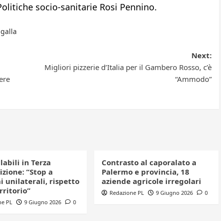
 Politiche socio-sanitarie Rosi Pennino.
galla
Next:
Migliori pizzerie d’Italia per il Gambero Rosso, c’è
ere
“Ammodo”
clabili in Terza
Contrasto al caporalato a
izione: “Stop a
Palermo e provincia, 18
i unilaterali, rispetto
aziende agricole irregolari
erritorio”
Redazione PL
9 Giugno 2026
0
ne PL
9 Giugno 2026
0