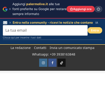
Aggiungi
palermolive.it
alle tue
fonti preferite su Google per restare
Aggiungi ora
sempre informato
Entra nella community - ricevi le notizie che contano
IA
Entra
Clicca qui per inserire i tuoi dati
Salta
La redazione
Contatti
Invia un comunicato stampa
al
Whatsapp: +39 3938163848
contenuto
Instagram
Facebook
TikTok