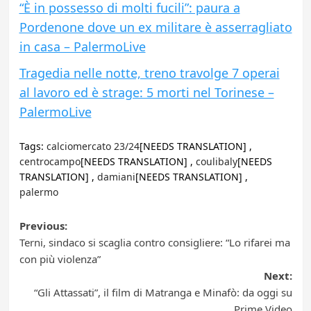
“È in possesso di molti fucili”: paura a
Pordenone dove un ex militare è asserragliato
in casa – PalermoLive
Tragedia nelle notte, treno travolge 7 operai
al lavoro ed è strage: 5 morti nel Torinese –
PalermoLive
Tags:
calciomercato 23/24
[NEEDS TRANSLATION] ,
centrocampo
[NEEDS TRANSLATION] ,
coulibaly
[NEEDS
TRANSLATION] ,
damiani
[NEEDS TRANSLATION] ,
palermo
Post
Previous:
Terni, sindaco si scaglia contro consigliere: “Lo rifarei ma
navigation
con più violenza”
Next:
“Gli Attassati”, il film di Matranga e Minafò: da oggi su
Prime Video