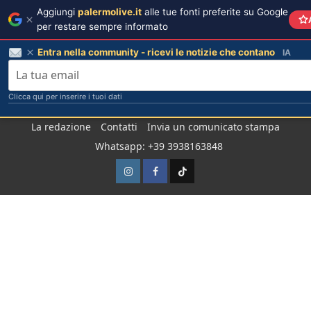
Aggiungi
palermolive.it
alle tue fonti preferite su Google
per restare sempre informato
Entra nella community - ricevi le notizie che contano
IA
Clicca qui per inserire i tuoi dati
Salta
La redazione
Contatti
Invia un comunicato stampa
al
Whatsapp: +39 3938163848
contenuto
Instagram
Facebook
TikTok