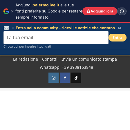
Aggiungi
palermolive.it
alle tue
fonti preferite su Google per restare
Aggiungi ora
sempre informato
Entra nella community - ricevi le notizie che contano
IA
Entra
Clicca qui per inserire i tuoi dati
Salta
La redazione
Contatti
Invia un comunicato stampa
al
Whatsapp: +39 3938163848
contenuto
Instagram
Facebook
TikTok