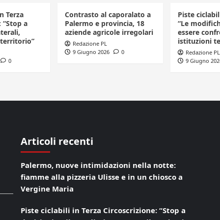
in Terza
Contrasto al caporalato a
Piste ciclabi
: “Stop a
Palermo e provincia, 18
“Le modific
terali,
aziende agricole irregolari
essere confr
 territorio”
istituzioni te
Redazione PL
9 Giugno 2026
0
Redazione PL
0
9 Giugno 202
Articoli recenti
Palermo, nuove intimidazioni nella notte:
fiamme alla pizzeria Ulisse e in un chiosco a
Vergine Maria
Piste ciclabili in Terza Circoscrizione: “Stop a