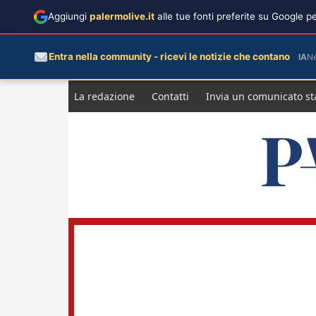
Aggiungi
palermolive.it
alle tue fonti preferite su Google 
Entra nella community - ricevi le notizie che contano
IA
N
Salta
La redazione
Contatti
Invia un comunicato s
al
contenuto