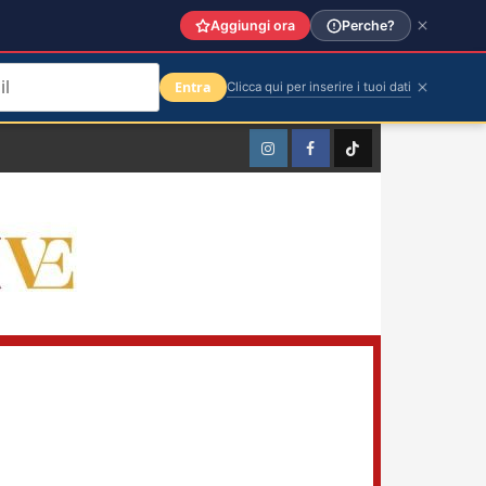
Aggiungi ora
Perche?
Entra
Clicca qui per inserire i tuoi dati
Instagram
Facebook
TikTok