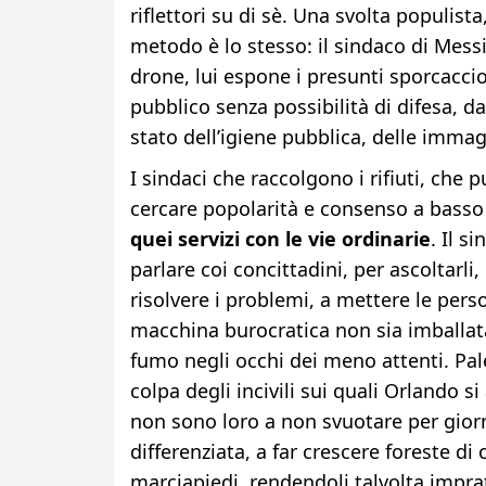
riflettori su di sè. Una svolta populist
metodo è lo stesso: il sindaco di Messi
drone, lui espone i presunti sporcaccio
pubblico senza possibilità di difesa, d
stato dell’igiene pubblica, delle immag
I sindaci che raccolgono i rifiuti, che 
cercare popolarità e consenso a bass
quei servizi con le vie ordinarie
. Il s
parlare coi concittadini, per ascoltarli,
risolvere i problemi, a mettere le perso
macchina burocratica non sia imballata
fumo negli occhi dei meno attenti. Pa
colpa degli incivili sui quali Orlando s
non sono loro a non svuotare per giorni
differenziata, a far crescere foreste d
marciapiedi, rendendoli talvolta imprat