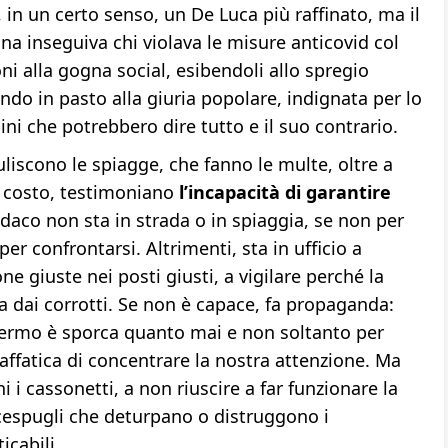
a, in un certo senso, un De Luca più raffinato, ma il
na inseguiva chi violava le misure anticovid col
ni alla gogna social, esibendoli allo spregio
ando in pasto alla giuria popolare, indignata per lo
ini che potrebbero dire tutto e il suo contrario.
puliscono le spiagge, che fanno le multe, oltre a
o costo, testimoniano
l’incapacità di garantire
indaco non sta in strada o in spiaggia, se non per
 per confrontarsi. Altrimenti, sta in ufficio a
ne giuste nei posti giusti, a vigilare perché la
 dai corrotti. Se non è capace, fa propaganda:
lermo è sporca quanto mai e non soltanto per
i affatica di concentrare la nostra attenzione. Ma
 i cassonetti, a non riuscire a far funzionare la
i cespugli che deturpano o distruggono i
icabili.