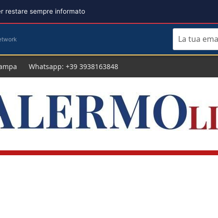
per restare sempre informato
etwork
tampa
Whatsapp: +39 3938163848