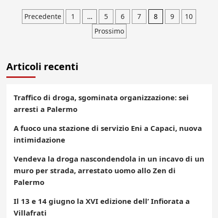
Paginazione
Precedente
1
…
5
6
7
8
9
10
Prossimo
degli
articoli
Articoli recenti
Traffico di droga, sgominata organizzazione: sei
arresti a Palermo
A fuoco una stazione di servizio Eni a Capaci, nuova
intimidazione
Vendeva la droga nascondendola in un incavo di un
muro per strada, arrestato uomo allo Zen di
Palermo
Il 13 e 14 giugno la XVI edizione dell’ Infiorata a
Villafrati