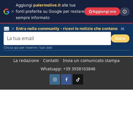
Aggiungi
palermolive.it
alle tue
fonti preferite su Google per restare
Aggiungi ora
sempre informato
Entra nella community - ricevi le notizie che contano
IA
Entra
Clicca qui per inserire i tuoi dati
Salta
La redazione
Contatti
Invia un comunicato stampa
al
Whatsapp: +39 3938163848
contenuto
Instagram
Facebook
TikTok