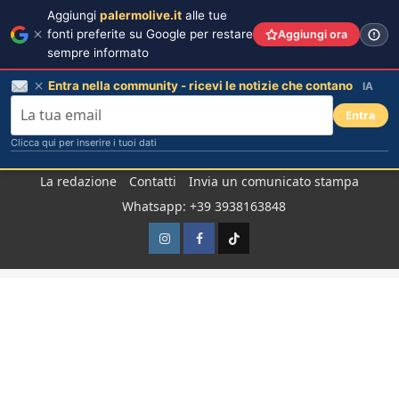
Aggiungi
palermolive.it
alle tue
fonti preferite su Google per restare
Aggiungi ora
sempre informato
Entra nella community - ricevi le notizie che contano
IA
Entra
Clicca qui per inserire i tuoi dati
Salta
La redazione
Contatti
Invia un comunicato stampa
al
Whatsapp: +39 3938163848
contenuto
Instagram
Facebook
TikTok