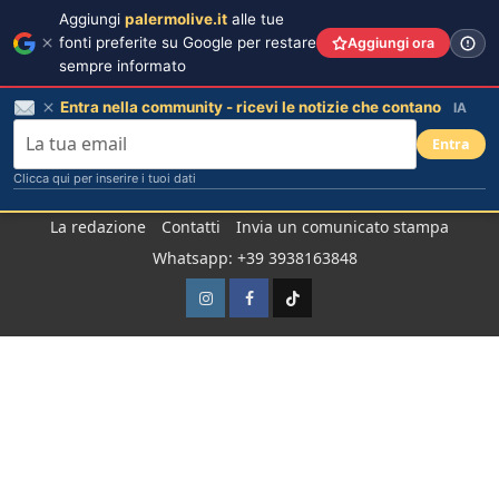
Aggiungi
palermolive.it
alle tue
fonti preferite su Google per restare
Aggiungi ora
sempre informato
Entra nella community - ricevi le notizie che contano
IA
Entra
Clicca qui per inserire i tuoi dati
Salta
La redazione
Contatti
Invia un comunicato stampa
al
Whatsapp: +39 3938163848
contenuto
Instagram
Facebook
TikTok