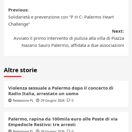
Post
Previous:
Solidarietà e prevenzione con “P H C- Palermo Heart
navigation
Challenge”
Next:
Avviato il primo intervento di pulizia alla villa di Piazza
Nazario Sauro Palermo, affidata a due associazioni
Altre storie
Violenza sessuale a Palermo dopo il concerto di
Radio Italia, arrestato un uomo
Redazione PL
29 Giugno 2026
0
Palermo, rapina da 100mila euro alle Poste di via
Empedocle Restivo: tre arresti
Redazione PL
29 Giugno 2026
0