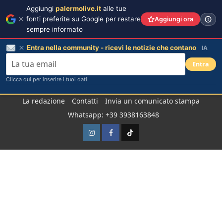
Aggiungi
palermolive.it
alle tue
fonti preferite su Google per restare
Aggiungi ora
sempre informato
Entra nella community - ricevi le notizie che contano
IA
Entra
Clicca qui per inserire i tuoi dati
Salta
La redazione
Contatti
Invia un comunicato stampa
al
Whatsapp: +39 3938163848
contenuto
Instagram
Facebook
TikTok