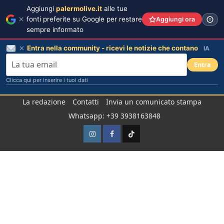
Aggiungi
palermolive.it
alle tue
fonti preferite su Google per restare
Aggiungi ora
sempre informato
Entra nella community - ricevi le notizie che contano
IA
Entra
Clicca qui per inserire i tuoi dati
Salta
La redazione
Contatti
Invia un comunicato stampa
al
Whatsapp: +39 3938163848
contenuto
Instagram
Facebook
TikTok