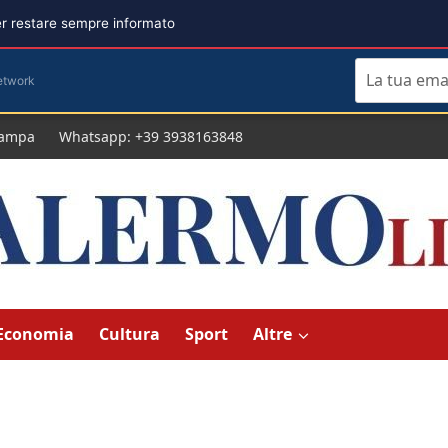
per restare sempre informato
etwork
tampa
Whatsapp: +39 3938163848
Economia
Cultura
Sport
Altre