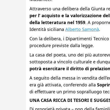
Attraverso una delibera della Giunta r
per l’ acquisto e la valorizzazione de
della letteratura nel 1959
. A proporne
Identità siciliana
Alberto Samonà
.
Con la delibera, i Dipartimenti Tecnico
procedure previste dalla legge.
La casa del poeta, uno dei più autorev
sottoposta a vincolo culturale e dunq
potrà esercitare il diritto di prelazio
A seguito della messa in vendita dell’ed
era già attivata, conferendo alla
Sopri
di effettuare un primo sopralluogo tec
UNA CASA RICCA DI TESORI E SUGGE
Di proprietà privata – non della famigl