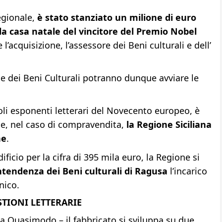
egionale,
è stato stanziato un milione di euro
lla casa natale del vincitore del Premio Nobel
 l’acquisizione, l’assessore dei Beni culturali e dell’
 e dei Beni Culturali potranno dunque avviare le
oli esponenti letterari del Novecento europeo, è
ue, nel caso di compravendita,
la Regione Siciliana
ne
.
ificio per la cifra di 395 mila euro, la Regione si
ntendenza dei Beni culturali di Ragusa
l’incarico
nico.
STIONI LETTERARIE
ia Quasimodo – il fabbricato si sviluppa su due