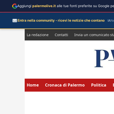
Aggiungi
palermolive.it
alle tue fonti preferite su Google 
Entra nella community - ricevi le notizie che contano
IA
N
Salta
La redazione
Contatti
Invia un comunicato s
al
contenuto
Home
Cronaca di Palermo
Politica