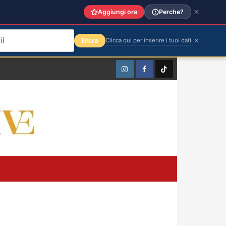
Aggiungi ora
Perche?
Entra
Clicca qui per inserire i tuoi dati
Instagram
Facebook
TikTok