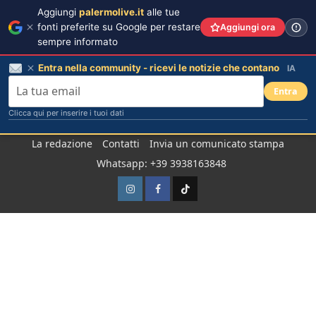
Aggiungi
palermolive.it
alle tue
fonti preferite su Google per restare
Aggiungi ora
sempre informato
Entra nella community - ricevi le notizie che contano
IA
Entra
Clicca qui per inserire i tuoi dati
Salta
La redazione
Contatti
Invia un comunicato stampa
al
Whatsapp: +39 3938163848
contenuto
Instagram
Facebook
TikTok