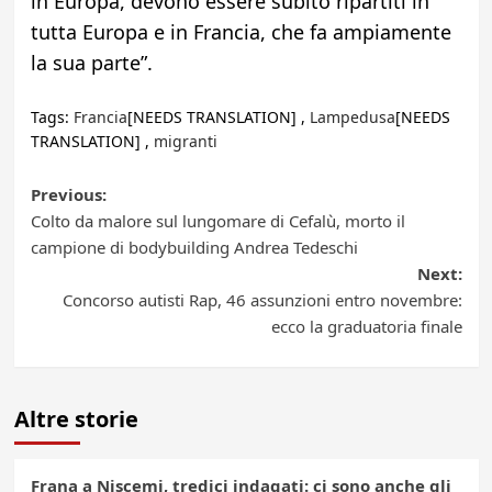
in Europa, devono essere subito ripartiti in
tutta Europa e in Francia, che fa ampiamente
la sua parte”.
Tags:
Francia
[NEEDS TRANSLATION] ,
Lampedusa
[NEEDS
TRANSLATION] ,
migranti
Post
Previous:
Colto da malore sul lungomare di Cefalù, morto il
navigation
campione di bodybuilding Andrea Tedeschi
Next:
Concorso autisti Rap, 46 assunzioni entro novembre:
ecco la graduatoria finale
Altre storie
Frana a Niscemi, tredici indagati: ci sono anche gli