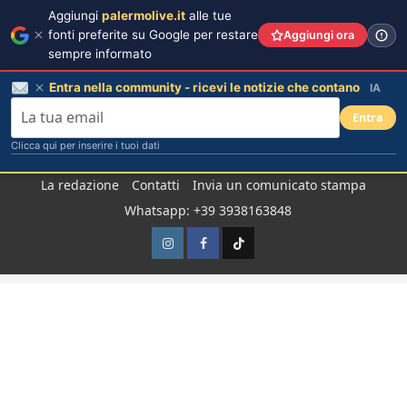
Aggiungi
palermolive.it
alle tue
fonti preferite su Google per restare
Aggiungi ora
sempre informato
Entra nella community - ricevi le notizie che contano
IA
Entra
Clicca qui per inserire i tuoi dati
Salta
La redazione
Contatti
Invia un comunicato stampa
al
Whatsapp: +39 3938163848
contenuto
Instagram
Facebook
TikTok