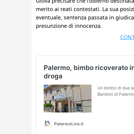
Giova precisare che l’odierno destinatari
merito ai reati contestati. La sua posiz
eventuale, sentenza passata in giudicat
presunzione di innocenza.
CONT