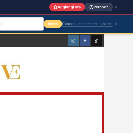
Aggiungi ora
Perche?
Entra
Clicca qui per inserire i tuoi dati
Instagram
Facebook
TikTok