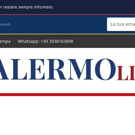
per restare sempre informato
etwork
tampa
Whatsapp: +39 3938163848