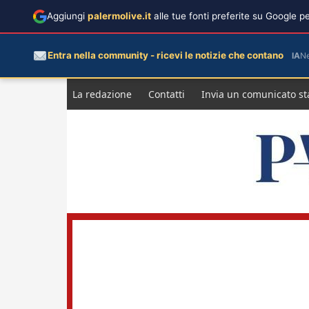
Aggiungi
palermolive.it
alle tue fonti preferite su Google 
Entra nella community - ricevi le notizie che contano
IA
N
Salta
La redazione
Contatti
Invia un comunicato s
al
contenuto