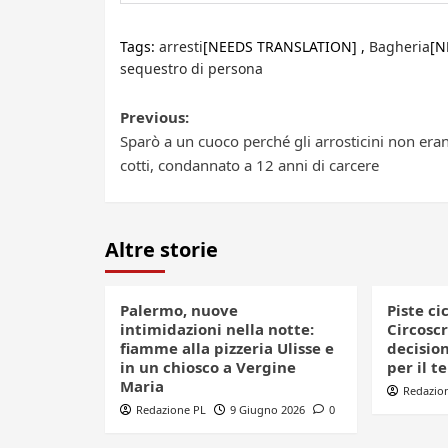
Tags:
arresti
[NEEDS TRANSLATION] ,
Bagheria
[N
sequestro di persona
Post
Previous:
Sparò a un cuoco perché gli arrosticini non era
navigation
cotti, condannato a 12 anni di carcere
Altre storie
Palermo, nuove
Piste ci
intimidazioni nella notte:
Circoscr
fiamme alla pizzeria Ulisse e
decision
in un chiosco a Vergine
per il t
Maria
Redazio
Redazione PL
9 Giugno 2026
0