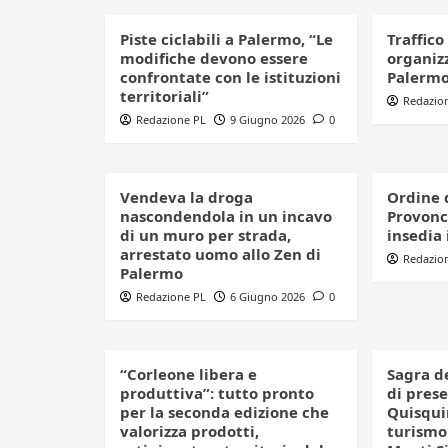
Piste ciclabili a Palermo, “Le
Traffico
modifiche devono essere
organizz
confrontate con le istituzioni
Palerm
territoriali”
Redazio
Redazione PL
9 Giugno 2026
0
Vendeva la droga
Ordine 
nascondendola in un incavo
Provonci
di un muro per strada,
insedia 
arrestato uomo allo Zen di
Redazio
Palermo
Redazione PL
6 Giugno 2026
0
“Corleone libera e
Sagra d
produttiva”: tutto pronto
di pres
per la seconda edizione che
Quisquin
valorizza prodotti,
turismo 