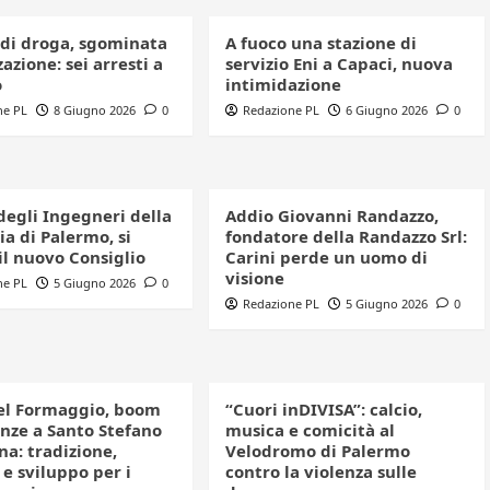
 di droga, sgominata
A fuoco una stazione di
azione: sei arresti a
servizio Eni a Capaci, nuova
o
intimidazione
ne PL
8 Giugno 2026
0
Redazione PL
6 Giugno 2026
0
degli Ingegneri della
Addio Giovanni Randazzo,
a di Palermo, si
fondatore della Randazzo Srl:
il nuovo Consiglio
Carini perde un uomo di
visione
ne PL
5 Giugno 2026
0
Redazione PL
5 Giugno 2026
0
el Formaggio, boom
“Cuori inDIVISA”: calcio,
enze a Santo Stefano
musica e comicità al
a: tradizione,
Velodromo di Palermo
e sviluppo per i
contro la violenza sulle