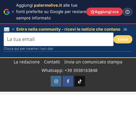
Aggiungi
palermolive.it
alle tue
fonti preferite su Google per restare
Aggiungi ora
sempre informato
Entra nella community - ricevi le notizie che contano
IA
Entra
Clicca qui per inserire i tuoi dati
Salta
La redazione
Contatti
Invia un comunicato stampa
al
Whatsapp: +39 3938163848
contenuto
Instagram
Facebook
TikTok