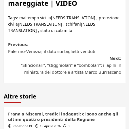
mareggiate | VIDEO
Tags:
maltempo sicilia
[NEEDS TRANSLATION] ,
protezione
civile
[NEEDS TRANSLATION] ,
schifani
[NEEDS
TRANSLATION] ,
stato di calamita
Post
Previous:
Palermo-Venezia, il dato sui biglietti venduti
navigation
Next:
“Sfincionari”, “stigghiolari” e “bombolari”: i lapini in
miniatura del dottore e artista Marco Burrascano
Altre storie
Frana a Niscemi, tredici indagati: ci sono anche gli
ultimi quattro presidenti della Regione
Redazione PL
15 Aprile 2026
0