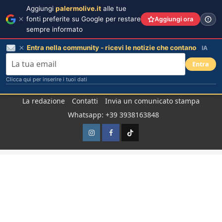
Aggiungi
palermolive.it
alle tue
fonti preferite su Google per restare
Aggiungi ora
sempre informato
Entra nella community - ricevi le notizie che contano
IA
Entra
Clicca qui per inserire i tuoi dati
Salta
La redazione
Contatti
Invia un comunicato stampa
al
Whatsapp: +39 3938163848
contenuto
Instagram
Facebook
TikTok