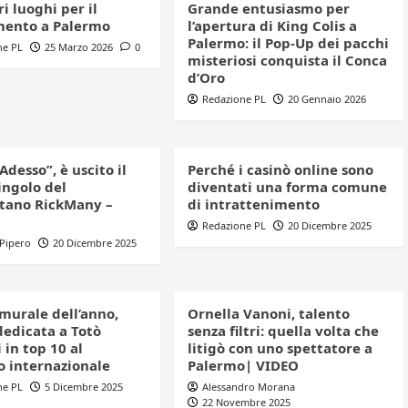
ri luoghi per il
Grande entusiasmo per
mento a Palermo
l’apertura di King Colis a
Palermo: il Pop-Up dei pacchi
ne PL
25 Marzo 2026
0
misteriosi conquista il Conca
d’Oro
Redazione PL
20 Gennaio 2026
Adesso”, è uscito il
Perché i casinò online sono
ingolo del
diventati una forma comune
tano RickMany –
di intrattenimento
Redazione PL
20 Dicembre 2025
 Pipero
20 Dicembre 2025
murale dell’anno,
Ornella Vanoni, talento
dedicata a Totò
senza filtri: quella volta che
i in top 10 al
litigò con uno spettatore a
o internazionale
Palermo| VIDEO
ne PL
5 Dicembre 2025
Alessandro Morana
22 Novembre 2025