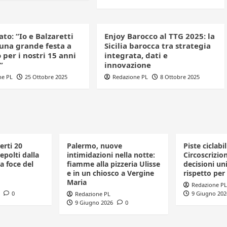
o: “Io e Balzaretti
Enjoy Barocco al TTG 2025: la
una grande festa a
Sicilia barocca tra strategia
per i nostri 15 anni
integrata, dati e
”
innovazione
ne PL
25 Ottobre 2025
Redazione PL
8 Ottobre 2025
erti 20
Palermo, nuove
Piste ciclabil
polti dalla
intimidazioni nella notte:
Circoscrizio
a foce del
fiamme alla pizzeria Ulisse
decisioni uni
e in un chiosco a Vergine
rispetto per 
Maria
Redazione PL
0
9 Giugno 202
Redazione PL
9 Giugno 2026
0