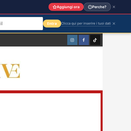
Aggiungi ora
Perche?
Entra
Clicca qui per inserire i tuoi dati
Instagram
Facebook
TikTok