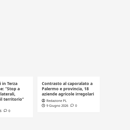
i in Terza
Contrasto al caporalato a
ne: “Stop a
Palermo e provincia, 18
laterali,
aziende agricole irregolari
il territorio”
Redazione PL
9 Giugno 2026
0
6
0