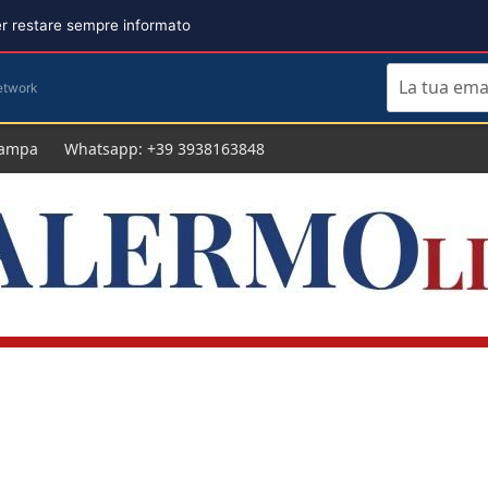
per restare sempre informato
etwork
tampa
Whatsapp: +39 3938163848