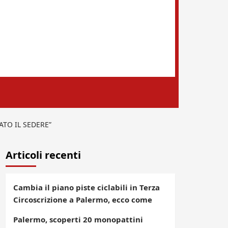
ATO IL SEDERE”
Articoli recenti
Cambia il piano piste ciclabili in Terza
Circoscrizione a Palermo, ecco come
Palermo, scoperti 20 monopattini