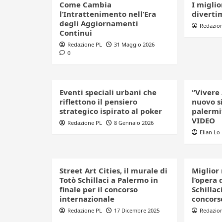
Come Cambia
I miglio
l’Intrattenimento nell’Era
diverti
degli Aggiornamenti
Redazio
Continui
Redazione PL
31 Maggio 2026
0
Eventi speciali urbani che
“Vivere 
riflettono il pensiero
nuovo s
strategico ispirato al poker
palermi
VIDEO
Redazione PL
8 Gennaio 2026
Elian Lo
Street Art Cities, il murale di
Miglior 
Totò Schillaci a Palermo in
l’opera 
finale per il concorso
Schillac
internazionale
concors
Redazione PL
17 Dicembre 2025
Redazio