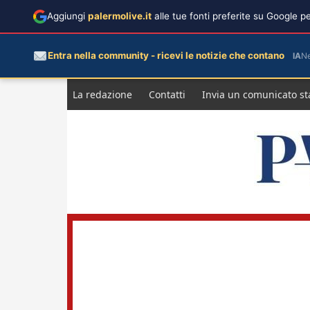
Aggiungi
palermolive.it
alle tue fonti preferite su Google 
Entra nella community - ricevi le notizie che contano
IA
N
Salta
La redazione
Contatti
Invia un comunicato s
al
contenuto