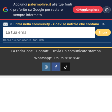
Aggiungi
palermolive.it
alle tue fonti
preferite su Google per restare
Aggiungi ora
sempre informato
Entra nella community - ricevi le notizie che contano
IA
Entra
Clicca qui per inserire i tuoi dati
Salta
La redazione
Contatti
Invia un comunicato stampa
al
Whatsapp: +39 3938163848
contenuto
Instagram
Facebook
TikTok