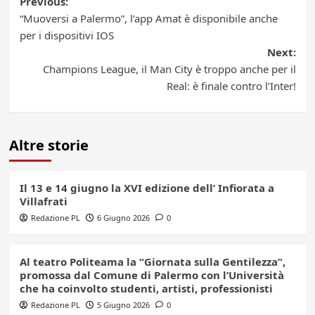
Post
Previous:
“Muoversi a Palermo”, l’app Amat è disponibile anche
navigation
per i dispositivi IOS
Next:
Champions League, il Man City è troppo anche per il
Real: è finale contro l’Inter!
Altre storie
Il 13 e 14 giugno la XVI edizione dell’ Infiorata a
Villafrati
Redazione PL
6 Giugno 2026
0
Al teatro Politeama la “Giornata sulla Gentilezza”,
promossa dal Comune di Palermo con l’Università
che ha coinvolto studenti, artisti, professionisti
Redazione PL
5 Giugno 2026
0