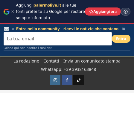
Aggiungi
palermolive.it
alle tue
fonti preferite su Google per restare
Aggiungi ora
sempre informato
Entra nella community - ricevi le notizie che contano
IA
Entra
Clicca qui per inserire i tuoi dati
Salta
La redazione
Contatti
Invia un comunicato stampa
al
Whatsapp: +39 3938163848
contenuto
Instagram
Facebook
TikTok