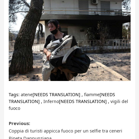
Tags:
atene
[NEEDS TRANSLATION] ,
fiamme
[NEEDS
TRANSLATION] ,
Inferno
[NEEDS TRANSLATION] ,
vigili del
fuoco
Post
Previous:
Coppia di turisti appicca fuoco per un selfie tra ceneri
navigation
Pineta Dannunziana