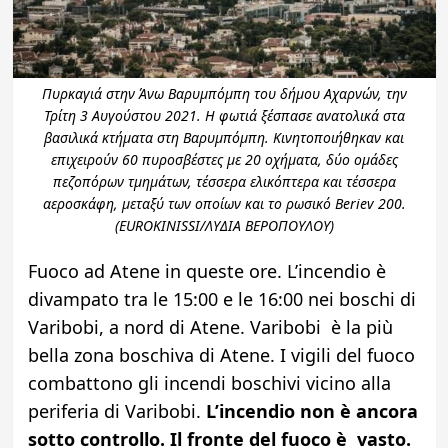
Πυρκαγιά στην Άνω Βαρυμπόμπη του δήμου Αχαρνών, την
Τρίτη 3 Αυγούστου 2021. Η φωτιά ξέσπασε ανατολικά στα
βασιλικά κτήματα στη Βαρυμπόμπη. Κινητοποιήθηκαν και
επιχειρούν 60 πυροσβέστες με 20 οχήματα, δύο ομάδες
πεζοπόρων τμημάτων, τέσσερα ελικόπτερα και τέσσερα
αεροσκάφη, μεταξύ των οποίων και το ρωσικό Beriev 200.
(EUROKINISSI/ΛΥΔΙΑ ΒΕΡΟΠΟΥΛΟΥ)
Fuoco ad Atene in queste ore. L’incendio è
divampato tra le 15:00 e le 16:00 nei boschi di
Varibobi, a nord di Atene. Varibobi è la più
bella zona boschiva di Atene. I vigili del fuoco
combattono gli incendi boschivi vicino alla
periferia di Varibobi.
L’incendio non è ancora
sotto controllo. Il fronte del fuoco è vasto.