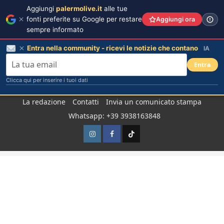
Aggiungi
palermolive.it
alle tue
fonti preferite su Google per restare
Aggiungi ora
sempre informato
Entra nella community - ricevi le notizie che contano
IA
Entra
Clicca qui per inserire i tuoi dati
Salta
La redazione
Contatti
Invia un comunicato stampa
al
Whatsapp: +39 3938163848
contenuto
Instagram
Facebook
TikTok