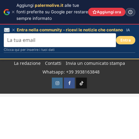
Aggiungi
palermolive.it
alle tue
fonti preferite su Google per restare
Aggiungi ora
sempre informato
Entra nella community - ricevi le notizie che contano
IA
Entra
Clicca qui per inserire i tuoi dati
Salta
La redazione
Contatti
Invia un comunicato stampa
al
Whatsapp: +39 3938163848
contenuto
Instagram
Facebook
TikTok