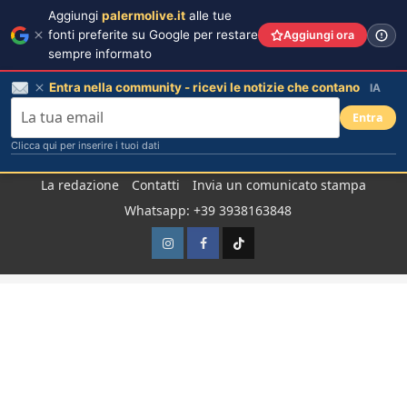
Aggiungi
palermolive.it
alle tue
fonti preferite su Google per restare
Aggiungi ora
sempre informato
Entra nella community - ricevi le notizie che contano
IA
Entra
Clicca qui per inserire i tuoi dati
Salta
La redazione
Contatti
Invia un comunicato stampa
al
Whatsapp: +39 3938163848
contenuto
Instagram
Facebook
TikTok