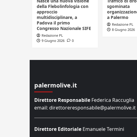
Nasce una nuova visione
Traffico di dro
della Flebolinfologia con
sgominata
approccio
organizzazione
multidisciplinare, a
a Palermo
Padova il primo
Redazione PL
Congresso Nazionale SIFE
8 Giugno 2026
Redazione PL
9 Giugno 2026
0
palermolive.it
Direttore Responsabile
Federica Raccuglia
email: direttoreresponsabile@palermolive.it
Direttore Editoriale
Emanuele Termini