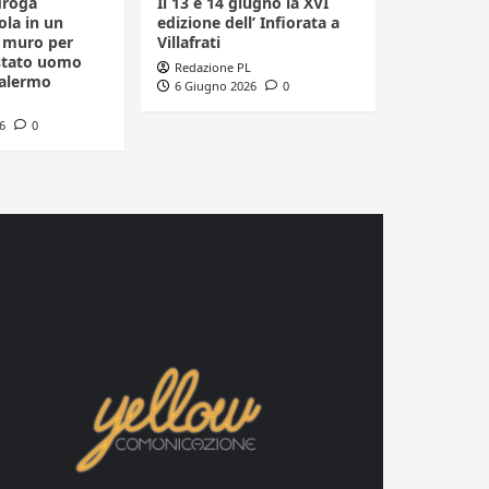
droga
Il 13 e 14 giugno la XVI
la in un
edizione dell’ Infiorata a
n muro per
Villafrati
estato uomo
Redazione PL
Palermo
6 Giugno 2026
0
6
0