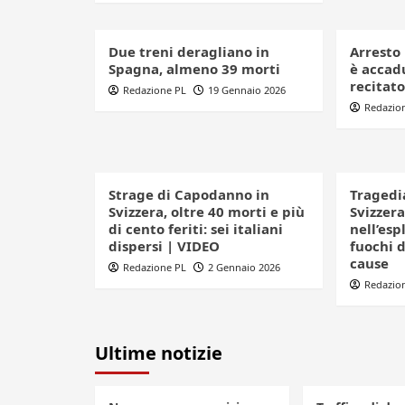
Due treni deragliano in
Arresto
Spagna, almeno 39 morti
è accadu
recitat
Redazione PL
19 Gennaio 2026
Redazio
Strage di Capodanno in
Tragedi
Svizzera, oltre 40 morti e più
Svizzera
di cento feriti: sei italiani
nell’esp
dispersi | VIDEO
fuochi d
cause
Redazione PL
2 Gennaio 2026
Redazio
Ultime notizie