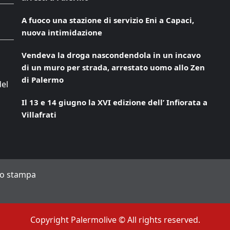
A fuoco una stazione di servizio Eni a Capaci,
nuova intimidazione
Vendeva la droga nascondendola in un incavo
di un muro per strada, arrestato uomo allo Zen
di Palermo
del
Il 13 e 14 giugno la XVI edizione dell’ Infiorata a
Villafrati
to stampa
Copyright Palermolive © All rights reserved.