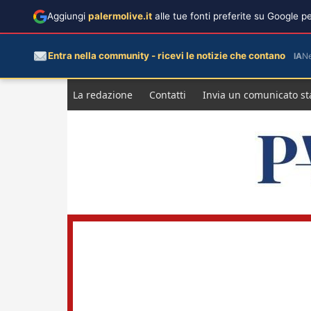
Aggiungi
palermolive.it
alle tue fonti preferite su Google 
Entra nella community - ricevi le notizie che contano
IA
N
Salta
La redazione
Contatti
Invia un comunicato s
al
contenuto