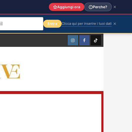
Aggiungi ora
Perche?
Entra
Clicca qui per inserire i tuoi dati
Instagram
Facebook
TikTok