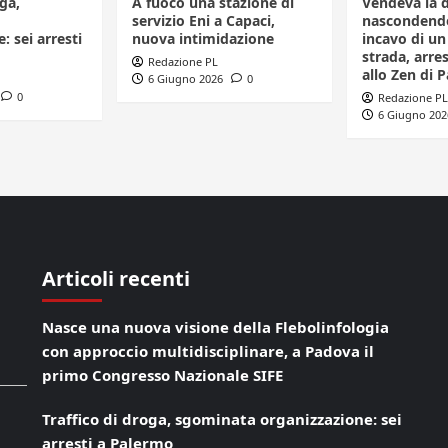
ga,
A fuoco una stazione di
Vendeva la 
servizio Eni a Capaci,
nascondendo
: sei arresti
nuova intimidazione
incavo di u
strada, arr
Redazione PL
allo Zen di 
6 Giugno 2026
0
0
Redazione PL
6 Giugno 202
Articoli recenti
Nasce una nuova visione della Flebolinfologia
con approccio multidisciplinare, a Padova il
primo Congresso Nazionale SIFE
Traffico di droga, sgominata organizzazione: sei
arresti a Palermo