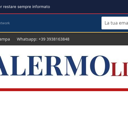
per restare sempre informato
etwork
tampa
Whatsapp: +39 3938163848