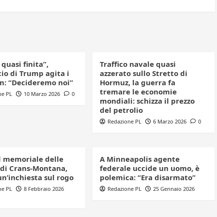
quasi finita”,
Traffico navale quasi
io di Trump agita i
azzerato sullo Stretto di
n: “Decideremo noi”
Hormuz, la guerra fa
tremare le economie
ne PL
10 Marzo 2026
0
mondiali: schizza il prezzo
del petrolio
Redazione PL
6 Marzo 2026
0
il memoriale delle
A Minneapolis agente
 di Crans-Montana,
federale uccide un uomo, è
n’inchiesta sul rogo
polemica: “Era disarmato”
ne PL
8 Febbraio 2026
Redazione PL
25 Gennaio 2026