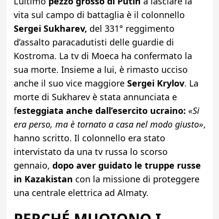
L’ultimo
pezzo grosso di Putin
a lasciare la
vita sul campo di battaglia è il colonnello
Sergei Sukharev,
del 331° reggimento
d’assalto paracadutisti delle guardie di
Kostroma. La tv di Moeca ha confermato la
sua morte. Insieme a lui, è rimasto ucciso
anche il suo vice maggiore
Sergei Krylov
. La
morte di Sukharev è stata annunciata e
f
esteggiata anche dall’esercito ucraino:
«Si
era perso, ma è tornato a casa nel modo giusto»
,
hanno scritto. Il colonnello era stato
intervistato da una tv russa lo scorso
gennaio,
dopo aver guidato le truppe russe
in Kazakistan
con la missione di proteggere
una centrale elettrica ad Almaty.
PERCHÉ MUOIONO I