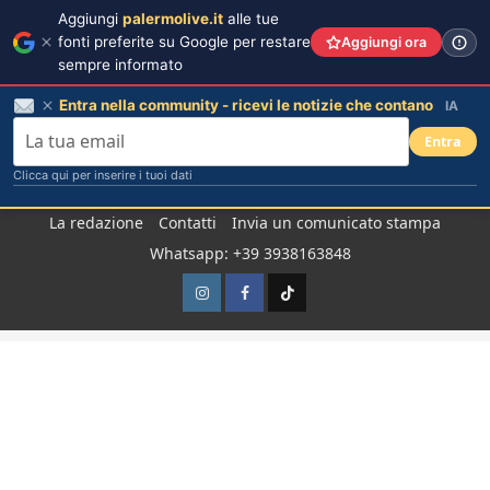
Aggiungi
palermolive.it
alle tue
fonti preferite su Google per restare
Aggiungi ora
sempre informato
Entra nella community - ricevi le notizie che contano
IA
Entra
Clicca qui per inserire i tuoi dati
Salta
La redazione
Contatti
Invia un comunicato stampa
al
Whatsapp: +39 3938163848
contenuto
Instagram
Facebook
TikTok