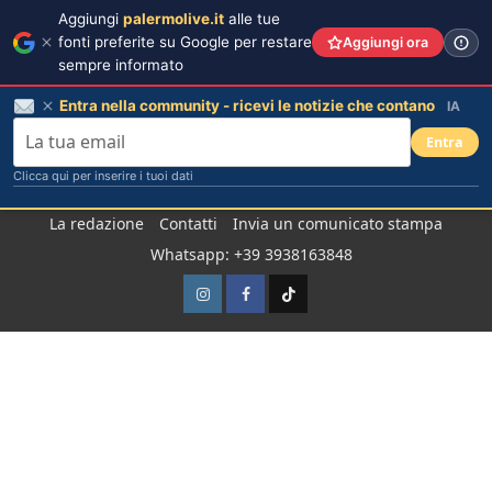
Aggiungi
palermolive.it
alle tue
fonti preferite su Google per restare
Aggiungi ora
sempre informato
Entra nella community - ricevi le notizie che contano
IA
Entra
Clicca qui per inserire i tuoi dati
Salta
La redazione
Contatti
Invia un comunicato stampa
al
Whatsapp: +39 3938163848
contenuto
Instagram
Facebook
TikTok