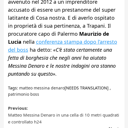
avvenuto nel 2012 a un imprenditore
accusato di essere un prestanome del super
latitante di Cosa nostra. E di averlo ospitato
in proprietà di sua pertinenza, a Trapani. Il
procuratore capo di Palermo
Maurizio de
Lucia
nella
conferenza stampa dopo l’arresto
del boss
ha detto:
«C’è stata certamente una
fetta di borghesia che negli anni ha aiutato
Messina Denaro e le nostre indagini ora stanno
puntando su questo».
Tags:
matteo messina denaro
[NEEDS TRANSLATION] ,
patrimonio boss
Post
Previous:
Matteo Messina Denaro in una cella di 10 metri quadrati
navigation
e controllato h24