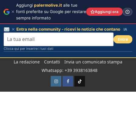
Aggiungi
palermolive.it
alle tue
fonti preferite su Google per restare
Aggiungi ora
sempre informato
Entra nella community - ricevi le notizie che contano
IA
Entra
Clicca qui per inserire i tuoi dati
Salta
La redazione
Contatti
Invia un comunicato stampa
al
Whatsapp: +39 3938163848
contenuto
Instagram
Facebook
TikTok