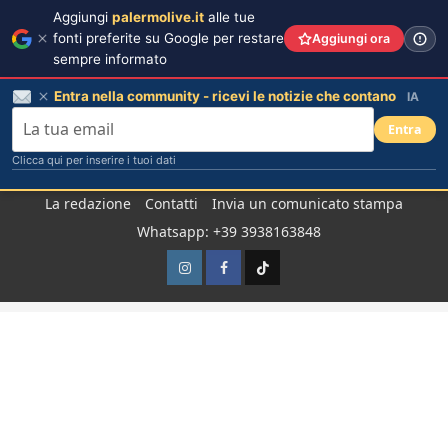
Aggiungi
palermolive.it
alle tue
fonti preferite su Google per restare
Aggiungi ora
sempre informato
Entra nella community - ricevi le notizie che contano
IA
Entra
Clicca qui per inserire i tuoi dati
Salta
La redazione
Contatti
Invia un comunicato stampa
al
Whatsapp: +39 3938163848
contenuto
Instagram
Facebook
TikTok