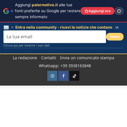
Aggiungi
palermolive.it
alle tue
fonti preferite su Google per restare
Aggiungi ora
sempre informato
Entra nella community - ricevi le notizie che contano
IA
Entra
Clicca qui per inserire i tuoi dati
Salta
La redazione
Contatti
Invia un comunicato stampa
al
Whatsapp: +39 3938163848
contenuto
Instagram
Facebook
TikTok