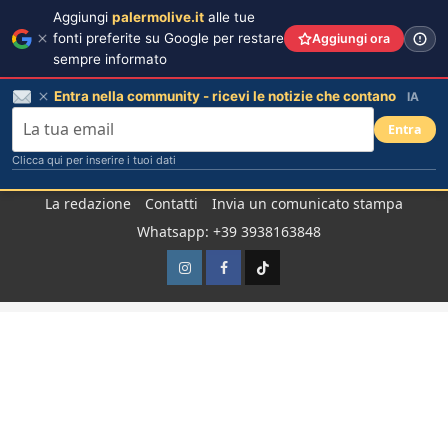
Aggiungi
palermolive.it
alle tue
fonti preferite su Google per restare
Aggiungi ora
sempre informato
Entra nella community - ricevi le notizie che contano
IA
Entra
Clicca qui per inserire i tuoi dati
Salta
La redazione
Contatti
Invia un comunicato stampa
al
Whatsapp: +39 3938163848
contenuto
Instagram
Facebook
TikTok