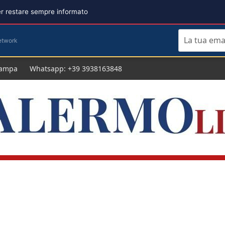
per restare sempre informato
etwork
tampa
Whatsapp: +39 3938163848