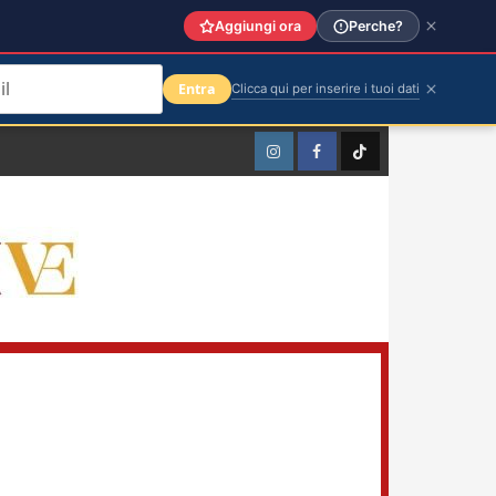
Aggiungi ora
Perche?
Entra
Clicca qui per inserire i tuoi dati
Instagram
Facebook
TikTok