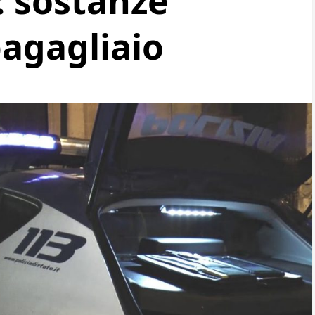
: sostanze
bagagliaio