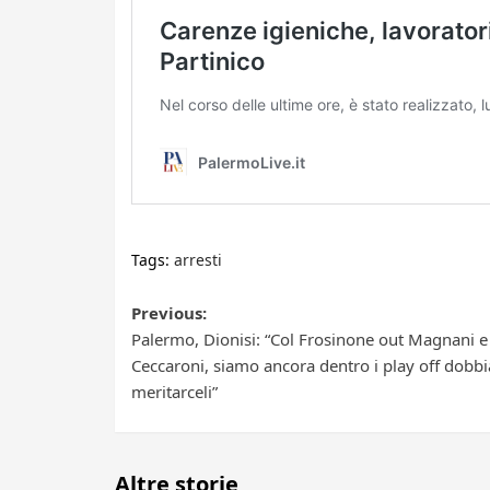
Tags:
arresti
Post
Previous:
Palermo, Dionisi: “Col Frosinone out Magnani e
navigation
Ceccaroni, siamo ancora dentro i play off dobb
meritarceli”
Altre storie