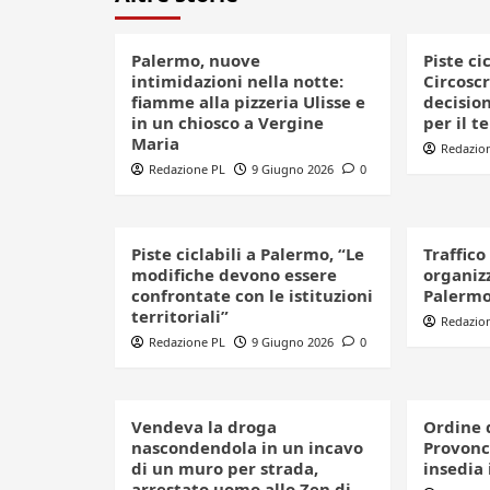
Palermo, nuove
Piste ci
intimidazioni nella notte:
Circoscr
fiamme alla pizzeria Ulisse e
decision
in un chiosco a Vergine
per il t
Maria
Redazio
Redazione PL
9 Giugno 2026
0
Piste ciclabili a Palermo, “Le
Traffico
modifiche devono essere
organizz
confrontate con le istituzioni
Palerm
territoriali”
Redazio
Redazione PL
9 Giugno 2026
0
Vendeva la droga
Ordine 
nascondendola in un incavo
Provonci
di un muro per strada,
insedia 
arrestato uomo allo Zen di