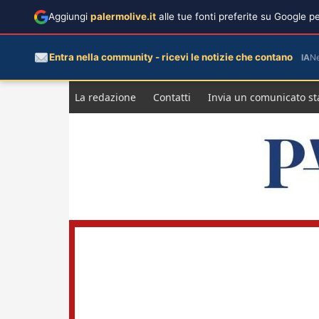
Aggiungi
palermolive.it
alle tue fonti preferite su Google 
Entra nella community - ricevi le notizie che contano
IA
N
Salta
La redazione
Contatti
Invia un comunicato s
al
contenuto