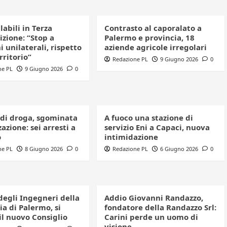
clabili in Terza
Contrasto al caporalato a
izione: “Stop a
Palermo e provincia, 18
i unilaterali, rispetto
aziende agricole irregolari
erritorio”
Redazione PL
9 Giugno 2026
0
ne PL
9 Giugno 2026
0
 di droga, sgominata
A fuoco una stazione di
azione: sei arresti a
servizio Eni a Capaci, nuova
o
intimidazione
ne PL
8 Giugno 2026
0
Redazione PL
6 Giugno 2026
0
degli Ingegneri della
Addio Giovanni Randazzo,
a di Palermo, si
fondatore della Randazzo Srl:
il nuovo Consiglio
Carini perde un uomo di
visione