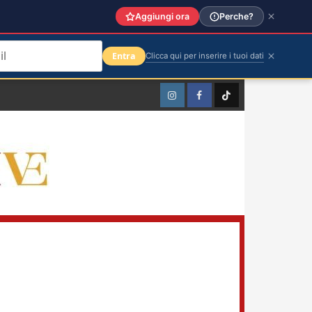
Aggiungi ora
Perche?
Entra
Clicca qui per inserire i tuoi dati
Instagram
Facebook
TikTok