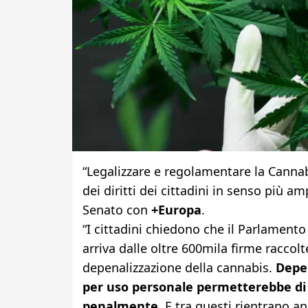
“Legalizzare e regolamentare la Cannabi
dei diritti dei cittadini in senso più am
Senato con
+Europa
.
“I cittadini chiedono che il Parlamento
arriva dalle oltre 600mila firme raccol
depenalizzazione della cannabis.
Depen
per uso personale permetterebbe di e
penalmente
. E tra questi rientrano a