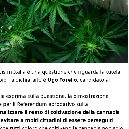
s in Italia è una questione che riguarda la tutela
pio”, a dichiararlo è
Ugo Forello
, candidato al
 si esprima sulla questione, la dimostrazione
te per il Referendum abrogativo sulla
alizzare il reato di coltivazione della cannabis
vitare a molti cittadini di essere perseguiti
nche tutti coloro che coltivano la cannabis non solo