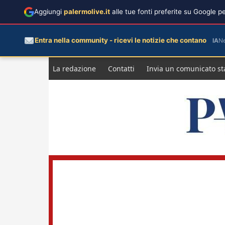
Aggiungi
palermolive.it
alle tue fonti preferite su Google 
Entra nella community - ricevi le notizie che contano
IA
N
Salta
La redazione
Contatti
Invia un comunicato s
al
contenuto