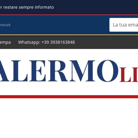
per restare sempre informato
etwork
tampa
Whatsapp: +39 3938163848