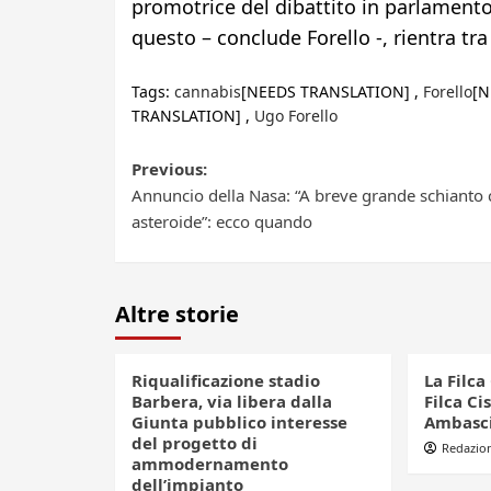
promotrice del dibattito in parlamento
questo – conclude Forello -, rientra tra
Tags:
cannabis
[NEEDS TRANSLATION] ,
Forello
[N
TRANSLATION] ,
Ugo Forello
Post
Previous:
Annuncio della Nasa: “A breve grande schianto
navigation
asteroide”: ecco quando
Altre storie
Riqualificazione stadio
La Filca
Barbera, via libera dalla
Filca Cis
Giunta pubblico interesse
Ambascia
del progetto di
Redazio
ammodernamento
dell’impianto