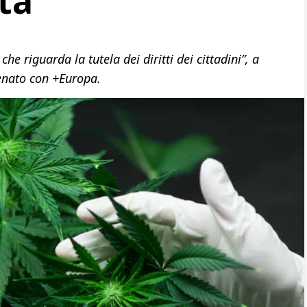
tà”
e riguarda la tutela dei diritti dei cittadini”, a
Senato con +Europa.