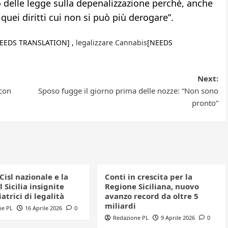
 delle legge sulla depenalizzazione perché, anche
 quei diritti cui non si può più derogare”.
EEDS TRANSLATION] ,
legalizzare Cannabis
[NEEDS
Next:
 con
Sposo fugge il giorno prima delle nozze: “Non sono
pronto”
 Cisl nazionale e la
Conti in crescita per la
l Sicilia insignite
Regione Siciliana, nuovo
trici di legalità
avanzo record da oltre 5
miliardi
ne PL
16 Aprile 2026
0
Redazione PL
9 Aprile 2026
0