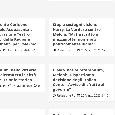
ponte Corleone,
Stop a sostegni ciclone
iolo Acquasanta e
Harry, La Vardera contro
turazione Teatro
Meloni: “Mi ha scritto a
: dalla Regione
mezzanotte, non è più
amenti per Palermo
politicamente lucida”
ne PL
3 Aprile 2026
0
Redazione PL
29 Marzo 2026
0
dum, nella vittoria
Il No vince al referendum,
alermo tra le città
Meloni: “Rispettiamo
 “Trionfo storico”
decisione degli italiani”.
Conte: “Avviso di sfratto al
ne PL
24 Marzo 2026
0
governo”
Redazione PL
23 Marzo 2026
0