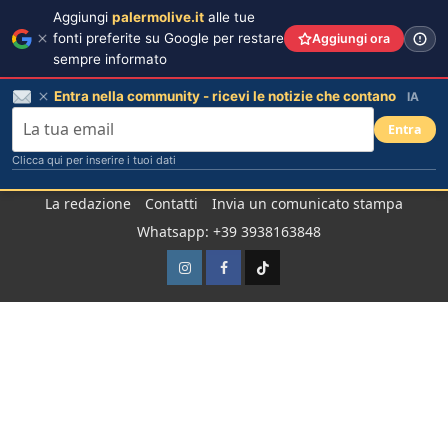
Aggiungi
palermolive.it
alle tue
fonti preferite su Google per restare
Aggiungi ora
sempre informato
Entra nella community - ricevi le notizie che contano
IA
Entra
Clicca qui per inserire i tuoi dati
Salta
La redazione
Contatti
Invia un comunicato stampa
al
Whatsapp: +39 3938163848
contenuto
Instagram
Facebook
TikTok