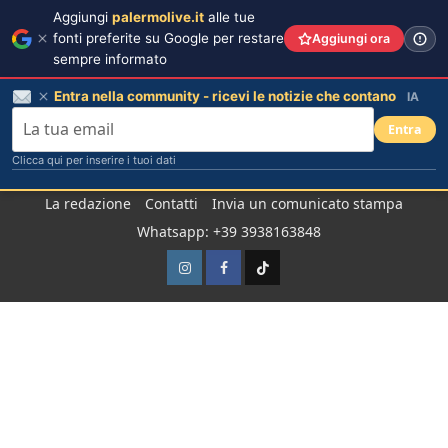
Aggiungi
palermolive.it
alle tue
fonti preferite su Google per restare
Aggiungi ora
sempre informato
Entra nella community - ricevi le notizie che contano
IA
Entra
Clicca qui per inserire i tuoi dati
Salta
La redazione
Contatti
Invia un comunicato stampa
al
Whatsapp: +39 3938163848
contenuto
Instagram
Facebook
TikTok