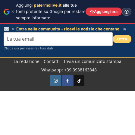
Aggiungi
palermolive.it
alle tue
fonti preferite su Google per restare
Aggiungi ora
sempre informato
Entra nella community - ricevi le notizie che contano
IA
Entra
Clicca qui per inserire i tuoi dati
Salta
La redazione
Contatti
Invia un comunicato stampa
al
Whatsapp: +39 3938163848
contenuto
Instagram
Facebook
TikTok