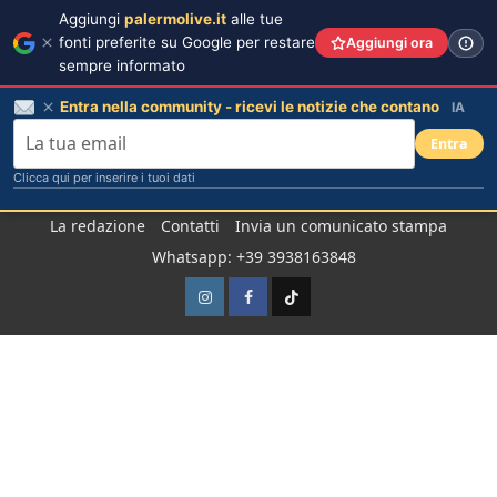
Aggiungi
palermolive.it
alle tue
fonti preferite su Google per restare
Aggiungi ora
sempre informato
Entra nella community - ricevi le notizie che contano
IA
Entra
Clicca qui per inserire i tuoi dati
Salta
La redazione
Contatti
Invia un comunicato stampa
al
Whatsapp: +39 3938163848
contenuto
Instagram
Facebook
TikTok