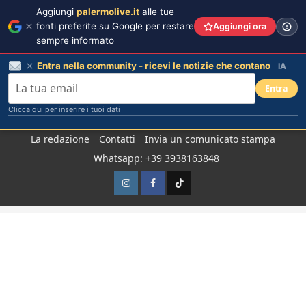
Aggiungi
palermolive.it
alle tue
fonti preferite su Google per restare
Aggiungi ora
sempre informato
Entra nella community - ricevi le notizie che contano
IA
Entra
Clicca qui per inserire i tuoi dati
Salta
La redazione
Contatti
Invia un comunicato stampa
al
Whatsapp: +39 3938163848
contenuto
Instagram
Facebook
TikTok