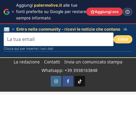
Aggiungi
palermolive.it
alle tue
fonti preferite su Google per restare
Aggiungi ora
sempre informato
Entra nella community - ricevi le notizie che contano
IA
Entra
Clicca qui per inserire i tuoi dati
Salta
La redazione
Contatti
Invia un comunicato stampa
al
Whatsapp: +39 3938163848
contenuto
Instagram
Facebook
TikTok