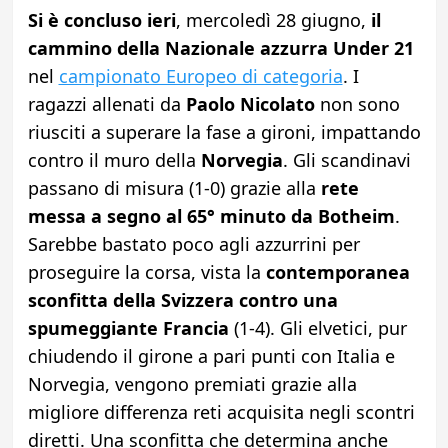
Si è concluso ieri
, mercoledì 28 giugno,
il
cammino della Nazionale azzurra Under 21
nel
campionato Europeo di categoria
. I
ragazzi allenati da
Paolo Nicolato
non sono
riusciti a superare la fase a gironi, impattando
contro il muro della
Norvegia
. Gli scandinavi
passano di misura (1-0) grazie alla
rete
messa a segno al 65° minuto da Botheim
.
Sarebbe bastato poco agli azzurrini per
proseguire la corsa, vista la
contemporanea
sconfitta della Svizzera
contro una
spumeggiante
Francia
(1-4). Gli elvetici, pur
chiudendo il girone a pari punti con Italia e
Norvegia, vengono premiati grazie alla
migliore differenza reti acquisita negli scontri
diretti. Una sconfitta che determina anche