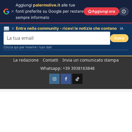
Aggiungi
palermolive.it
alle tue
fonti preferite su Google per restare
Aggiungi ora
sempre informato
Entra nella community - ricevi le notizie che contano
IA
Entra
Clicca qui per inserire i tuoi dati
Salta
La redazione
Contatti
Invia un comunicato stampa
al
Whatsapp: +39 3938163848
contenuto
Instagram
Facebook
TikTok